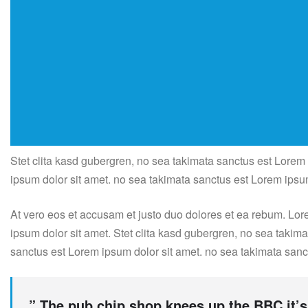
Stet clita kasd gubergren, no sea takimata sanctus est Lorem
ipsum dolor sit amet. no sea takimata sanctus est Lorem ipsu
At vero eos et accusam et justo duo dolores et ea rebum. Lor
ipsum dolor sit amet. Stet clita kasd gubergren, no sea takim
sanctus est Lorem ipsum dolor sit amet. no sea takimata sanc
” The pub chip shop knees up the BBC it’s