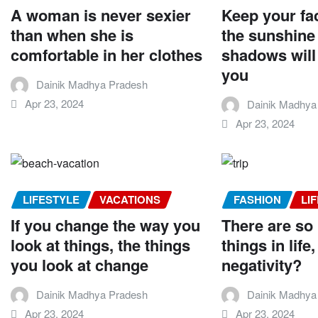
A woman is never sexier
Keep your fa
than when she is
the sunshine
comfortable in her clothes
shadows will 
you
Dainik Madhya Pradesh
Apr 23, 2024
Dainik Madhya
Apr 23, 2024
LIFESTYLE
VACATIONS
FASHION
LI
If you change the way you
There are so
look at things, the things
things in lif
you look at change
negativity?
Dainik Madhya Pradesh
Dainik Madhya
Apr 23, 2024
Apr 23, 2024