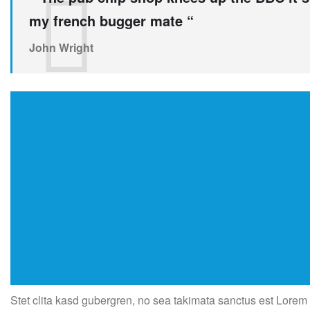
my french bugger mate “
John Wright
Stet clita kasd gubergren, no sea takimata sanctus est Lorem