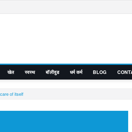
खेल
स्वस्थ
बॉलीवुड
धर्म कर्म
BLOG
CONT
care of itself