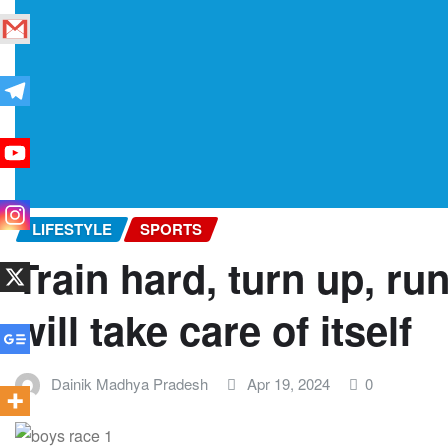
LIFESTYLE
SPORTS
Train hard, turn up, ru
will take care of itself
Dainik Madhya Pradesh
Apr 19, 2024
0