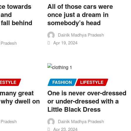
ce towards
All of those cars were
 and
once just a dream in
fall behind
somebody’s head
Dainik Madhya Pradesh
Apr 19, 2024
 Pradesh
FESTYLE
FASHION
LIFESTYLE
 many great
One is never over-dressed
e, why dwell on
or under-dressed with a
Little Black Dress
 Pradesh
Dainik Madhya Pradesh
Apr 23, 2024