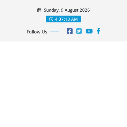
Skip
Sunday, 9 August 2026
to
content
4:37:20 AM
Follow Us