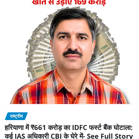
राष्ट्रीय
हरियाणा में ₹661 करोड़ का IDFC फर्स्ट बैंक घोटाला:
कई IAS अधिकारी CBI के घेरे में- See Full Story