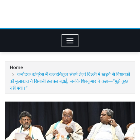
Home
कर्नाटक कांग्रेस में कलह!नेतृत्व संघर्ष तेज़! दिल्ली में खड़गे से विधायकों
की मुलाकात ने सियासी हलचल बढ़ाई, जबकि शिवकुमार ने कहा—“मुझे कुछ
नहीं पता।”