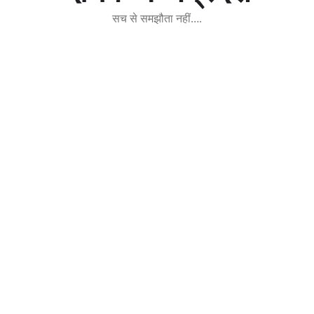
सच से समझौता नहीं….