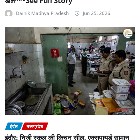
डील***See Full Story
Dainik Madhya Pradesh
Jun 25, 2026
इंदौर
मध्यप्रदेश
इंदौर: निजी स्कूल की किचन सील, एक्सपायर्ड सामान