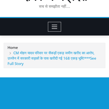
सच से समझौता नहीं….
Home
CM मोहन यादव परिवार पर सैकड़ों एकड़ जमीन खरीद का आरोप,
उज्जैन में सरकारी सड़कों के पास खरीदी गई 168 एकड़ भूमि!***See
Full Story