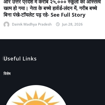
और उत्तर प्रदेश में करीब २५,००० स्कूलों का अस्तित्व
खत्म हो गया। नेता के बच्चे हार्वर्ड-लंदन में, गरीब बच्चे
बिना पंखे-टॉयलेट पढ़ रहे- See Full Story
Dainik Madhya Pradesh
Jun 28, 2026
Useful Links
विशेष