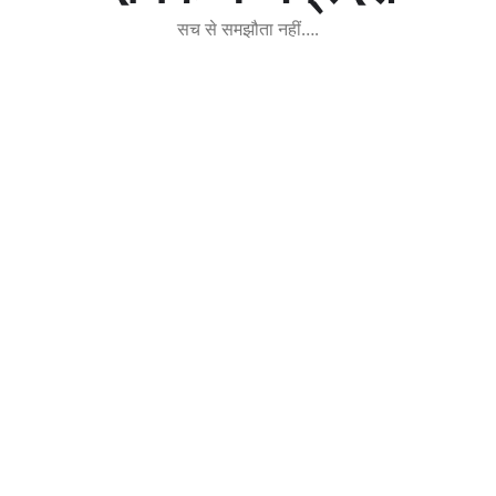
सच से समझौता नहीं….