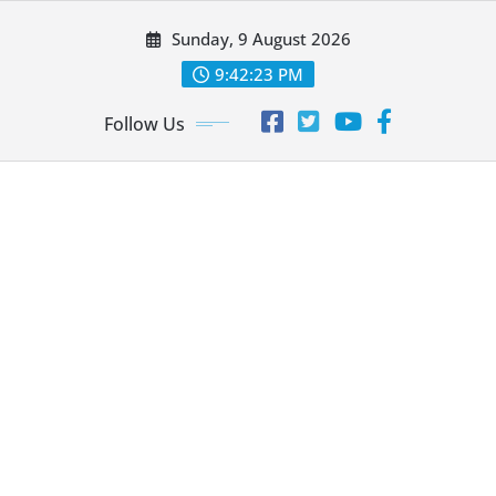
Skip
Sunday, 9 August 2026
to
content
9:42:24 PM
Follow Us