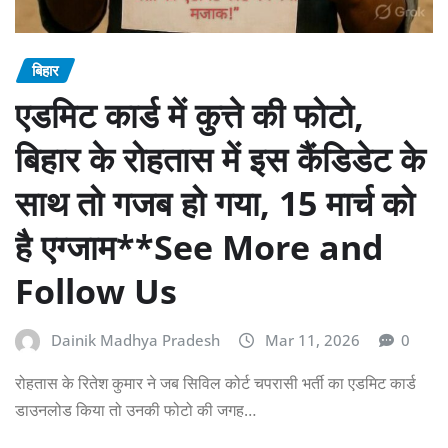
बिहार
एडमिट कार्ड में कुत्ते की फोटो,
बिहार के रोहतास में इस कैंडिडेट के
साथ तो गजब हो गया, 15 मार्च को
है एग्जाम**See More and
Follow Us
Dainik Madhya Pradesh
Mar 11, 2026
0
रोहतास के रितेश कुमार ने जब सिविल कोर्ट चपरासी भर्ती का एडमिट कार्ड
डाउनलोड किया तो उनकी फोटो की जगह…