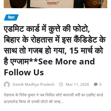
बिहार
एडमिट कार्ड में कुत्ते की फोटो,
बिहार के रोहतास में इस कैंडिडेट के
साथ तो गजब हो गया, 15 मार्च को
है एग्जाम**See More and
Follow Us
Dainik Madhya Pradesh
Mar 11, 2026
0
रोहतास के रितेश कुमार ने जब सिविल कोर्ट चपरासी भर्ती का एडमिट कार्ड
डाउनलोड किया तो उनकी फोटो की जगह…