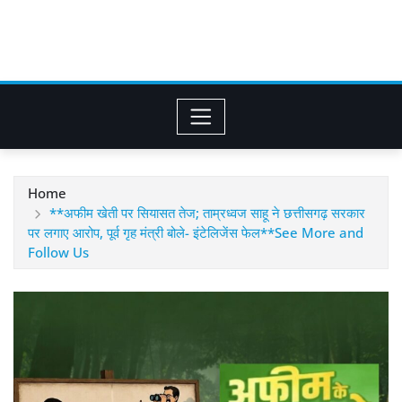
Home
**अफीम खेती पर सियासत तेज; ताम्रध्वज साहू ने छत्तीसगढ़ सरकार
पर लगाए आरोप, पूर्व गृह मंत्री बोले- इंटेलिजेंस फेल**See More and
Follow Us